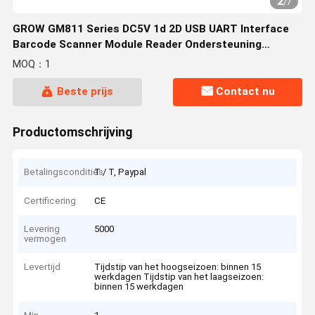
2
/
7
GROW GM811 Series DC5V 1d 2D USB UART Interface
Barcode Scanner Module Reader Ondersteuning
Windows Arduino PDF417
MOQ：1
Beste prijs
Contact nu
Productomschrijving
Betalingscondities
T / T, Paypal
Certificering
CE
Levering
5000
vermogen
Levertijd
Tijdstip van het hoogseizoen: binnen 15
werkdagen Tijdstip van het laagseizoen:
binnen 15 werkdagen