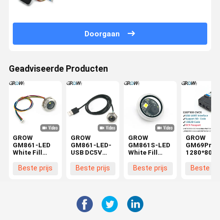
Doorgaan
Geadviseerde Producten
GROW
GROW
GROW
GROW
GM861-LED
GM861-LED-
GM861S-LED
GM69Pro
White Fill
USB DC5V
White Fill
1280*800
Lighting
Barcodescanner
Lighting
OCR/1D/2
UART/USB
Module met
DC3.3V
Barcodesc
Beste prijs
Beste prijs
Beste prijs
Beste pri
1D/2D
Witte
Barcode
Module US
Barcode QR
Vulverlichting
Module
UART
Code Barcode
USB/UART
Interface 
Scanner
Interface Qr
Code Barc
Module met
Code Barcode
Lezer
roestvrijstalen
Scanner
Ondersteu
behuizing
Reader Voor
OCR