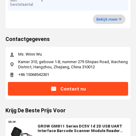
Min.
1
bestelaantal
Bekijk meer
Contactgegevens
Ms. Winni Wu
Kamer 310, gebouw 1-B, nummer 279 Shiqiao Road, Xiacheng
District, Hangzhou, Zhejiang, China 310012
+86 15068542301
Contact nu
Krijg De Beste Prijs Voor
GROW GM811 Series DC5V 1d 2D USB UART
Interface Barcode Scanner Module Reader
Ondersteuning Windows Arduino PDF417